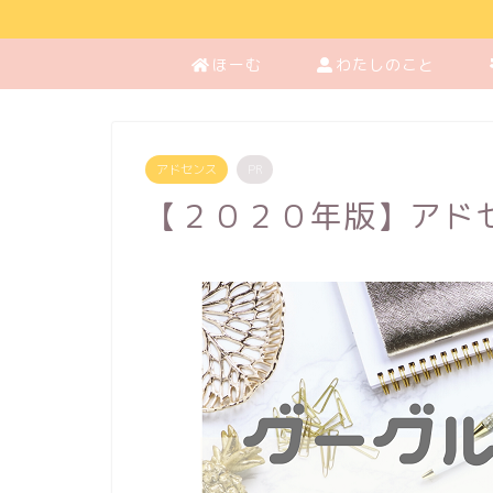
ほーむ
わたしのこと
アドセンス
PR
【２０２０年版】アド