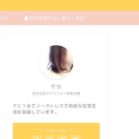
わせ
特定商取引法に基づく表記
ぐら
地方在住のアラフォー専業主婦
ＰＣ１台でノーストレスで自由な在宅生
活を目指しています。
＼ Follow me ／