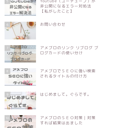
Youtube（ユーチューブ）が
5
非公開になるエラー対処法
【私がしたこと】
お問い合わせ
6
アメブロのリンク リブログ ブ
7
ログカードの使い分け
アメブロでＳＥＯに強い検索
8
されるタイトルの付け方
はじめまして。ぐらです。
9
アメブロのＳＥＯ対策｜対策
10
すれば結果は出ました