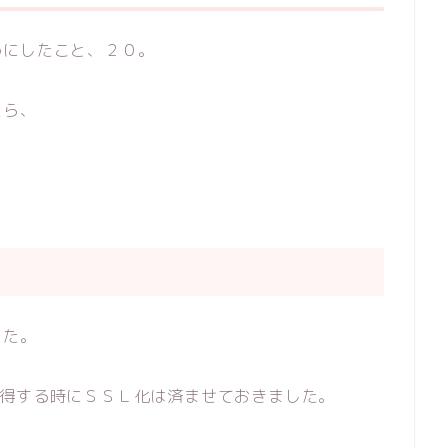
めにしたこと、２０。
たら、
した。
取得する時にＳＳＬ化は済ませておきました。