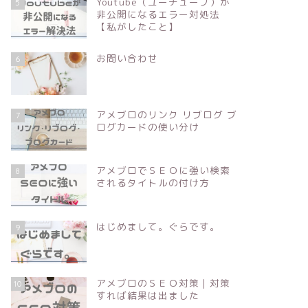
Youtube（ユーチューブ）が
5
非公開になるエラー対処法
【私がしたこと】
お問い合わせ
6
アメブロのリンク リブログ ブ
7
ログカードの使い分け
アメブロでＳＥＯに強い検索
8
されるタイトルの付け方
はじめまして。ぐらです。
9
アメブロのＳＥＯ対策｜対策
10
すれば結果は出ました