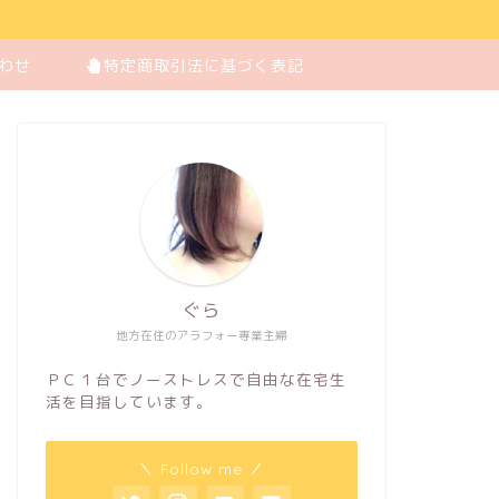
わせ
特定商取引法に基づく表記
ぐら
地方在住のアラフォー専業主婦
ＰＣ１台でノーストレスで自由な在宅生
活を目指しています。
＼ Follow me ／