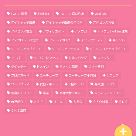
twiter連携
twitter
twitter埋め込み
youtube
アイキャッチ画像
アイキャッチ画像の作り方
アドセンス合格
アドセンス審査
アフィリエイト
アメブロ
アメブロtwitter連携
アメブロＳＥＯ対策
アメーバブログ
インスタグラム
キャンバ
グーグルアップデート
グーグルアドセンス
グーグルコアアップデート
ほーむ
サーバー
サーバーレンタル
セルフバッグ
ツィッター
ツイッター
ドメイン
ドメイン取得
フリー素材
わたしのこと
ブログカード
ユーチューブ
ユーチューブ不具合
リブログ
ワードプレス
代替テキスト
内部ＳＥＯ
写真加工アプリ
サイトマップ
写真加工ソフト
副業
画像代替テキスト
自己アフィリエイト
自己紹介
ＡＳＰ
ＪＩＮ
ＳＥＯ
ＳＥＯ対策
ＳＮＳ
プライバシーポリシー
ＳＮＳ活用