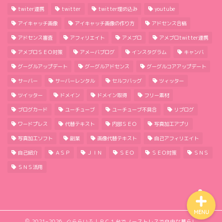
twiter連携
twitter
twitter埋め込み
youtube
アイキャッチ画像
アイキャッチ画像の作り方
アドセンス合格
アドセンス審査
アフィリエイト
アメブロ
アメブロtwitter連携
アメブロＳＥＯ対策
アメーバブログ
インスタグラム
キャンバ
グーグルアップデート
グーグルアドセンス
グーグルコアアップデート
ほーむ
サーバー
サーバーレンタル
セルフバッグ
ツィッター
ツイッター
ドメイン
ドメイン取得
フリー素材
わたしのこと
ブログカード
ユーチューブ
ユーチューブ不具合
リブログ
ワードプレス
代替テキスト
内部ＳＥＯ
写真加工アプリ
サイトマップ
写真加工ソフト
副業
画像代替テキスト
自己アフィリエイト
自己紹介
ＡＳＰ
ＪＩＮ
ＳＥＯ
ＳＥＯ対策
ＳＮＳ
プライバシーポリシー
ＳＮＳ活用
MENU
2021–2026 ぐららいふ｜ＰＣ１台でノーストレスで自由な暮らし