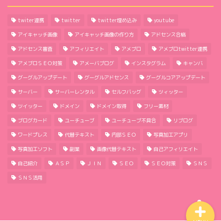
twiter連携
twitter
twitter埋め込み
youtube
アイキャッチ画像
アイキャッチ画像の作り方
アドセンス合格
アドセンス審査
アフィリエイト
アメブロ
アメブロtwitter連携
アメブロＳＥＯ対策
アメーバブログ
インスタグラム
キャンバ
グーグルアップデート
グーグルアドセンス
グーグルコアアップデート
ほーむ
サーバー
サーバーレンタル
セルフバッグ
ツィッター
ツイッター
ドメイン
ドメイン取得
フリー素材
わたしのこと
ブログカード
ユーチューブ
ユーチューブ不具合
リブログ
ワードプレス
代替テキスト
内部ＳＥＯ
写真加工アプリ
サイトマップ
写真加工ソフト
副業
画像代替テキスト
自己アフィリエイト
自己紹介
ＡＳＰ
ＪＩＮ
ＳＥＯ
ＳＥＯ対策
ＳＮＳ
プライバシーポリシー
ＳＮＳ活用