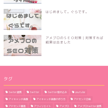
9
はじめまして。ぐらです。
10
アメブロのＳＥＯ対策｜対策すれば
結果は出ました
タグ
twiter連携
twitter
twitter埋め込み
youtube
アイキャッチ画像
アイキャッチ画像の作り方
アドセンス合格
アドセンス審査
アフィリエイト
アメブロ
アメブロtwitter連携