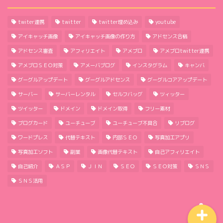
twiter連携
twitter
twitter埋め込み
youtube
アイキャッチ画像
アイキャッチ画像の作り方
アドセンス合格
アドセンス審査
アフィリエイト
アメブロ
アメブロtwitter連携
アメブロＳＥＯ対策
アメーバブログ
インスタグラム
キャンバ
グーグルアップデート
グーグルアドセンス
グーグルコアアップデート
ほーむ
サーバー
サーバーレンタル
セルフバッグ
ツィッター
ツイッター
ドメイン
ドメイン取得
フリー素材
わたしのこと
ブログカード
ユーチューブ
ユーチューブ不具合
リブログ
ワードプレス
代替テキスト
内部ＳＥＯ
写真加工アプリ
サイトマップ
写真加工ソフト
副業
画像代替テキスト
自己アフィリエイト
自己紹介
ＡＳＰ
ＪＩＮ
ＳＥＯ
ＳＥＯ対策
ＳＮＳ
プライバシーポリシー
ＳＮＳ活用