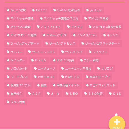
twiter連携
twitter
twitter埋め込み
youtube
アイキャッチ画像
アイキャッチ画像の作り方
アドセンス合格
アドセンス審査
アフィリエイト
アメブロ
アメブロtwitter連携
アメブロＳＥＯ対策
アメーバブログ
インスタグラム
キャンバ
グーグルアップデート
グーグルアドセンス
グーグルコアアップデート
ほーむ
サーバー
サーバーレンタル
セルフバッグ
ツィッター
ツイッター
ドメイン
ドメイン取得
フリー素材
わたしのこと
ブログカード
ユーチューブ
ユーチューブ不具合
リブログ
ワードプレス
代替テキスト
内部ＳＥＯ
写真加工アプリ
サイトマップ
写真加工ソフト
副業
画像代替テキスト
自己アフィリエイト
自己紹介
ＡＳＰ
ＪＩＮ
ＳＥＯ
ＳＥＯ対策
ＳＮＳ
プライバシーポリシー
ＳＮＳ活用
MENU