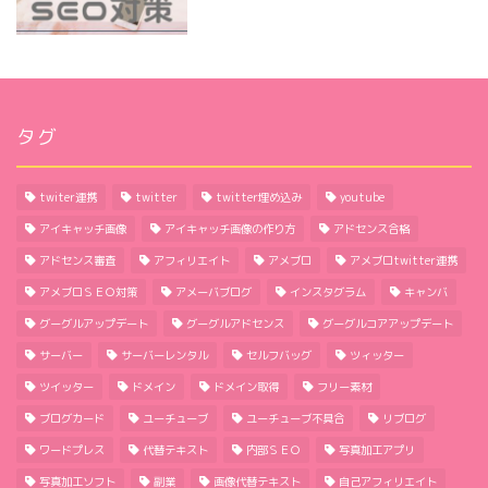
タグ
twiter連携
twitter
twitter埋め込み
youtube
アイキャッチ画像
アイキャッチ画像の作り方
アドセンス合格
アドセンス審査
アフィリエイト
アメブロ
アメブロtwitter連携
アメブロＳＥＯ対策
アメーバブログ
インスタグラム
キャンバ
グーグルアップデート
グーグルアドセンス
グーグルコアアップデート
ほーむ
サーバー
サーバーレンタル
セルフバッグ
ツィッター
ツイッター
ドメイン
ドメイン取得
フリー素材
わたしのこと
ブログカード
ユーチューブ
ユーチューブ不具合
リブログ
ワードプレス
代替テキスト
内部ＳＥＯ
写真加工アプリ
サイトマップ
写真加工ソフト
副業
画像代替テキスト
自己アフィリエイト