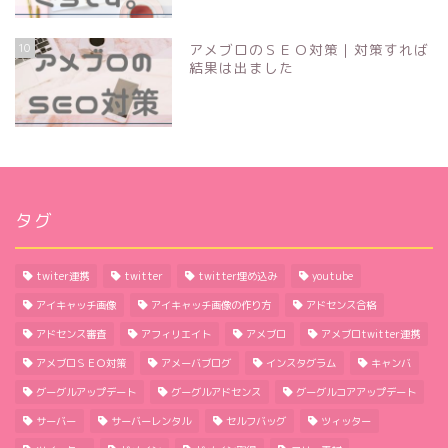
10
アメブロのＳＥＯ対策｜対策すれば
結果は出ました
タグ
twiter連携
twitter
twitter埋め込み
youtube
アイキャッチ画像
アイキャッチ画像の作り方
アドセンス合格
アドセンス審査
アフィリエイト
アメブロ
アメブロtwitter連携
アメブロＳＥＯ対策
アメーバブログ
インスタグラム
キャンバ
グーグルアップデート
グーグルアドセンス
グーグルコアアップデート
ほーむ
サーバー
サーバーレンタル
セルフバッグ
ツィッター