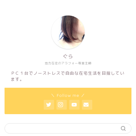
ぐら
地方在住のアラフォー専業主婦
ＰＣ１台でノーストレスで自由な在宅生活を目指してい
ます。
＼ Follow me ／